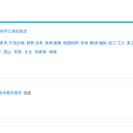
州平江求职简历
服务员
打包分拣
销售/业务
老师/家教
校园招聘
安保
翻译/编辑
技工/工人
美
中
昆山
常熟
太仓
张家港
相城
发布相关需求
信息