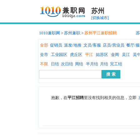
苏州
[切换城市]
1010兼职网
>
苏州兼职
>
苏州平江兼职招聘
苏
全部
促销员
派发/地推
文员/客服
店员/营业员
餐厅/
全市
工业园区
虎丘区
平江
姑苏区
金阊
吴江
吴
不限
日结
次日结
周结
半月结
月结
完工结
抱歉，在
平江招聘
里没有找到相关的信息，立即